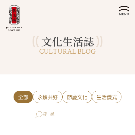
文化生活誌
關於我們
CULTURAL BLOG
認識漢餅文化
品牌故事
漢餅文化體驗館
文化生活誌
歷史沿革
產品服務
漢餅文化館
24節氣文化
預約品鑑
產品介紹
文化體驗
漢餅文化
企業永續
喜餅預約
全部
永續共好
節慶文化
生活儀式
企業客製贈禮區
最新消息
企業永續發展 ESG
聯絡我們
永續新聞集
全台據點
利害關係人
客服中心