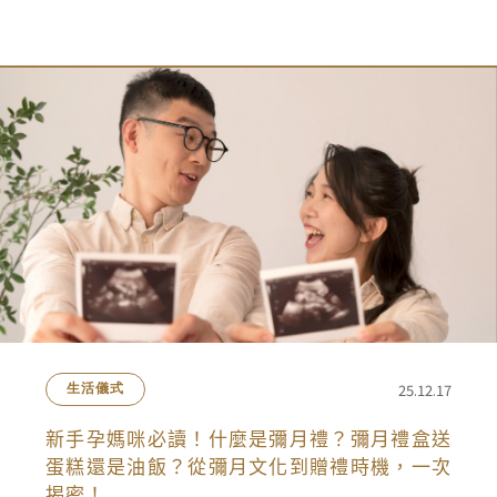
會員禮遇
線上購物
會員禮遇
企業客製
人才招募
© 2026 JIU ZHEN NAN.CO All rights reserved
Site by 很好設計 Goods Design
25.12.17
生活儀式
新手孕媽咪必讀！什麼是彌月禮？彌月禮盒送
蛋糕還是油飯？從彌月文化到贈禮時機，一次
揭密！