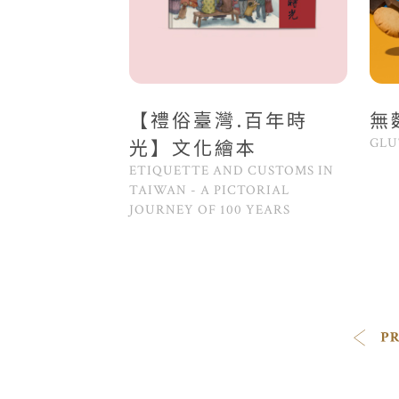
【禮俗臺灣.百年時
無
光】文化繪本
GLU
ETIQUETTE AND CUSTOMS IN
TAIWAN - A PICTORIAL
JOURNEY OF 100 YEARS