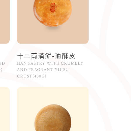
十二兩漢餅-油酥皮
ND
HAN PASTRY WITH CRUMBLY
)
AND FRAGRANT YIUSU
CRUST(450G)