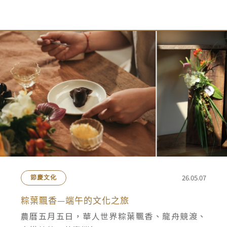
會員禮遇
線上購物
會員禮遇
企業客製
人才招募
© 2026 JIU ZHEN NAN.CO All rights reserved
Site by 很好設計 Goods Design
26.05.07
節慶文化
粽葉飄香—端午的文化之旅
農曆五月五日，華人世界粽葉飄香、龍舟競渡、