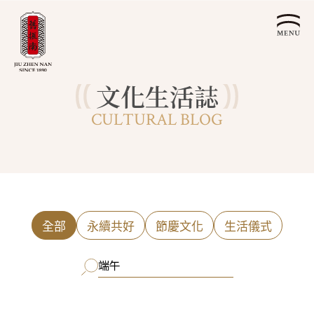
文化生活誌
關於我們
CULTURAL BLOG
認識漢餅文化
品牌故事
漢餅文化體驗館
文化生活誌
歷史沿革
產品服務
漢餅文化館
24節氣文化
預約品鑑
產品介紹
文化體驗
漢餅文化
企業永續
喜餅預約
全部
永續共好
節慶文化
生活儀式
企業客製贈禮區
最新消息
企業永續發展 ESG
聯絡我們
永續新聞集
全台據點
利害關係人
客服中心