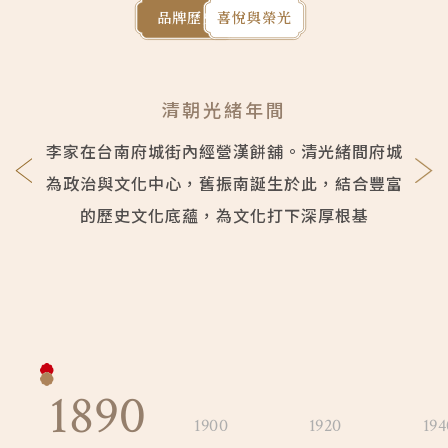
品牌歷史
喜悅與榮光
會員禮遇
線上購物
會員禮遇
企業客製
人才招募
清朝光緒年間
李家在台南府城街內經營漢餅舖。清光緒間府城
© 2026 JIU ZHEN NAN.CO All rights reserved
為政治與文化中心，舊振南誕生於此，結合豐富
Site by 很好設計 Goods Design
的歷史文化底蘊，為文化打下深厚根基
1890
1900
1920
194