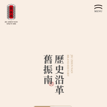
關於我們
認識漢餅文化
品牌故事
漢餅文化體驗館
文化生活誌
歷史沿革
產品服務
舊振南
歷史沿革
BRAND
JIU ZHEN NAN
漢餅文化館
24節氣文化
預約品鑑
HISTORY
產品介紹
文化體驗
漢餅文化
企業永續
喜餅預約
企業客製贈禮區
最新消息
企業永續發展 ESG
聯絡我們
永續新聞集
全台據點
利害關係人
客服中心