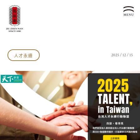
關於我們
認識漢餅文化
人才永續
2025 / 12 / 15
品牌故事
漢餅文化體驗館
文化生活誌
歷史沿革
產品服務
漢餅文化館
24節氣文化
預約品鑑
產品介紹
文化體驗
漢餅文化
企業永續
喜餅預約
企業客製贈禮區
最新消息
企業永續發展 ESG
聯絡我們
永續新聞集
全台據點
利害關係人
客服中心