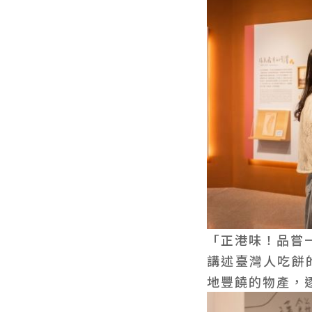
「正港味！品嘗
講述臺灣人吃餅
地豐饒的物產，