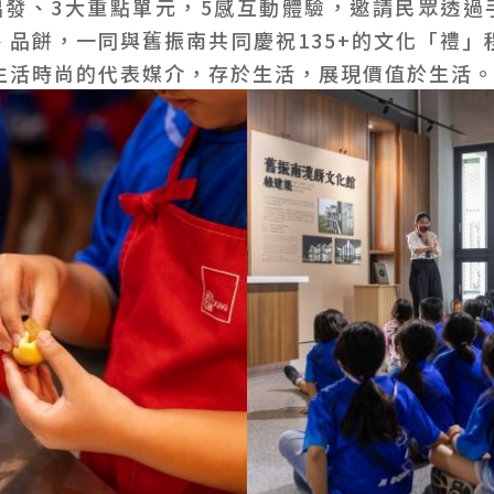
出發、3大重點單元，5感互動體驗，邀請民眾透過
、品餅，一同與舊振南共同慶祝135+的文化「禮」
生活時尚的代表媒介，存於生活，展現價值於生活