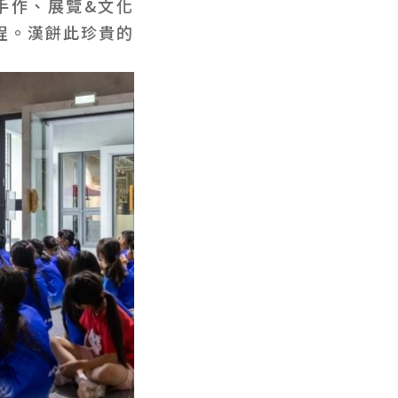
手作、展覽&文化
程。漢餅此珍貴的
。