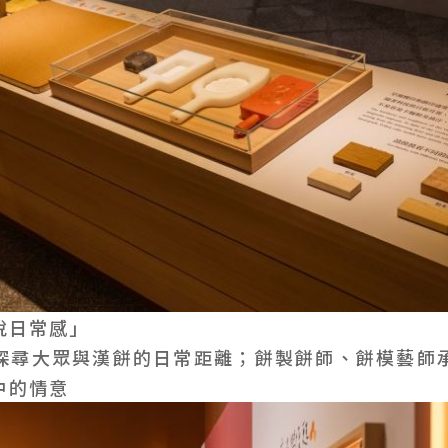
悅日常感」
探尋大眾與漢餅的日常距離；餅製餅師、餅模藝師
中的情意