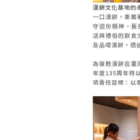
漢餅文化基地的
一口漢餅，乘載
守這份精神，舊
活與禮俗的飲食
及品嚐漢餅，透
為復甦漢餅在臺
年度135周年特
項責任目標：以