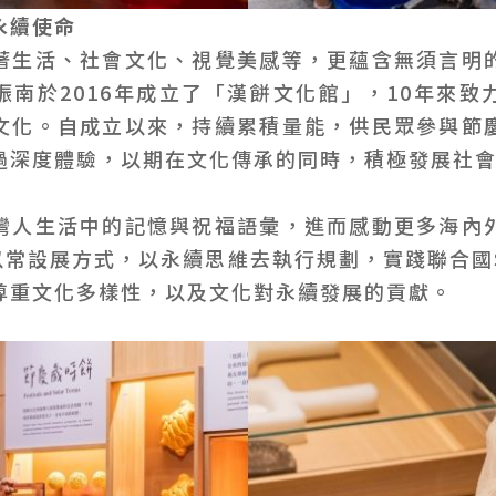
永續使命
著生活、社會文化、視覺美感等，更蘊含無須言明
振南於2016年成立了「漢餅文化館」，10年來致
文化。自成立以來，持續累積量能，供民眾參與節
過深度體驗，以期在文化傳承的同時，積極發展社
灣人生活中的記憶與祝福語彙，進而感動更多海內
以常設展方式，以永續思維去執行規劃，實踐聯合國
尊重文化多樣性，以及文化對永續發展的貢獻。