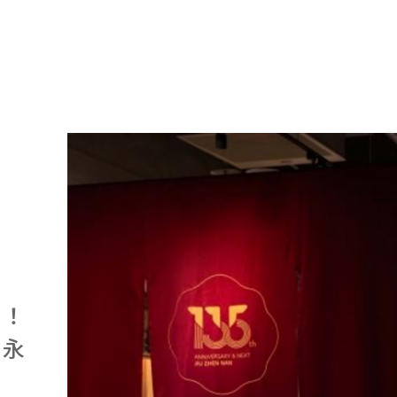
獻！
的永