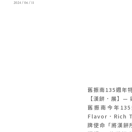
2024 / 06 / 11
舊振南135週年
【漢餅．展】—
舊振南今年13
Flavor．Ri
牌使命「將漢餅