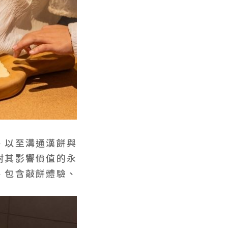
、以至溝通漢餅與
對其影響價值的永
、包含敲餅體驗、