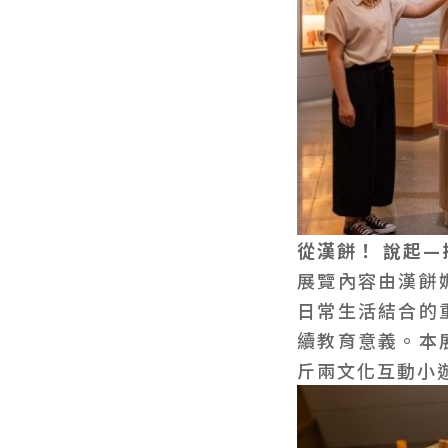
從漢餅！ 說起
展覽內容由漢餅
日常生活結合的
續教育意義。本
斤兩文化互動小