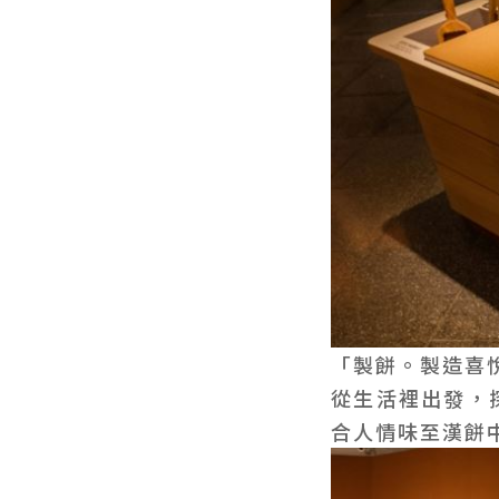
「製餅。製造喜
從生活裡出發，
合人情味至漢餅