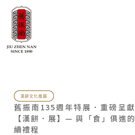
漢餅文化推廣
舊振南135週年特展．重磅呈
【漢餅．展】— 與「食」俱進
續禮程