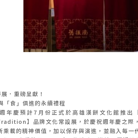
特展．重磅呈獻！
 與「食」俱進的永續禮程
5週年慶預計7月份正式於高雄漢餅文化館推出【漢
ch Tradition】品牌文化常設展，於慶祝週年慶
所乘載的精神價值，加以保存與演進，並融入每一