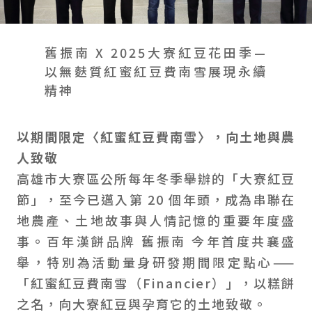
會員禮遇
線上購物
會員禮遇
企業客製
人才招募
舊振南 X 2025大寮紅豆花田季—
以無麩質紅蜜紅豆費南雪展現永續
精神
© 2026 JIU ZHEN NAN.CO All rights reserved
Site by 很好設計 Goods Design
以期間限定〈紅蜜紅豆費南雪〉，向土地與農
人致敬
高雄市大寮區公所每年冬季舉辦的「大寮紅豆
節」，至今已邁入第 20 個年頭，成為串聯在
地農產、土地故事與人情記憶的重要年度盛
事。百年漢餅品牌 舊振南 今年首度共襄盛
舉，特別為活動量身研發期間限定點心——
「紅蜜紅豆費南雪（Financier）」，以糕餅
之名，向大寮紅豆與孕育它的土地致敬。