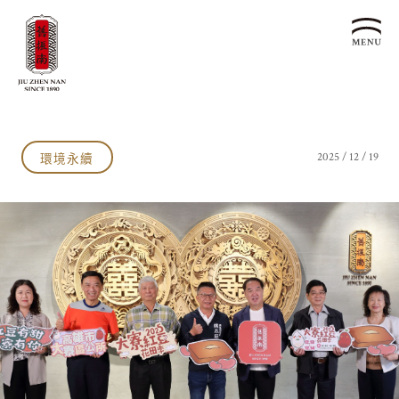
關於我們
認識漢餅文化
環境永續
2025 / 12 / 19
品牌故事
漢餅文化體驗館
文化生活誌
歷史沿革
產品服務
漢餅文化館
24節氣文化
預約品鑑
產品介紹
文化體驗
漢餅文化
企業永續
喜餅預約
企業客製贈禮區
最新消息
企業永續發展 ESG
聯絡我們
永續新聞集
全台據點
利害關係人
客服中心