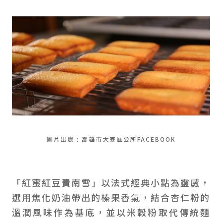
圖片出處 : 高雄市大寮區公所FACEBOOK
「紅蜜紅豆費南雪」以法式經典小點為靈感，
選用焦化奶油帶出的榛果香氣，結合杏仁粉的
溫潤風味作為基底，並以米穀粉取代傳統麵