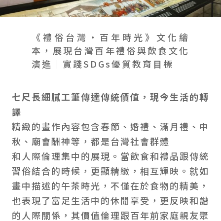
會員禮遇
線上購物
會員禮遇
企業客製
人才招募
《禮俗台灣•百年時光》文化繪
本，展現台灣百年禮俗與飲食文化
演進｜實踐SDGs優質教育目標
© 2026 JIU ZHEN NAN.CO All rights reserved
Site by 很好設計 Goods Design
七尺長細膩工筆傳達傳統價值，現今生活的轉
譯
精緻的畫作內容包含春節、婚禮、滿月禮、中
秋、廟會酬神等，都是台灣社會群體
和人際倫理集中的展現。當飲食和禮品跟傳統
習俗結合的時候，更顯精緻，相互輝映。就如
畫中描述的午茶時光，不僅在於食物的精美，
也表現了富足生活中的休閒享受，更反映和諧
的人際關係，其價值倫理跟百年前家庭親友聚