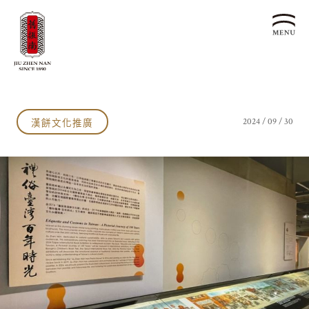
關於我們
認識漢餅文化
漢餅文化推廣
2024 / 09 / 30
品牌故事
漢餅文化體驗館
文化生活誌
歷史沿革
產品服務
漢餅文化館
24節氣文化
預約品鑑
產品介紹
文化體驗
漢餅文化
企業永續
喜餅預約
企業客製贈禮區
最新消息
企業永續發展 ESG
聯絡我們
永續新聞集
全台據點
利害關係人
客服中心