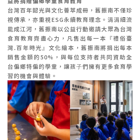
益將捐贈偏鄉學童食育教育
台灣百年韶光與文化薈萃成冊，舊振南不僅珍
視傳承，亦重視ESG永續教育理念。涓涓細流
能成江河，舊振南以公益行動邀請大眾為台灣
食育教育齊盡心力，凡售出每一本『禮俗臺
灣.百年時光』文化繪本，舊振南將捐出每本
銷售金額的50%，與每位支持者共同資助全
台偏鄉特偏的學童，讓孩⼦們擁有更多食育學
習的機會與體驗。