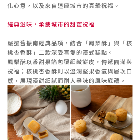
化心意，以及來自這座城市的真摯祝福。
經典滋味，承載城市的甜蜜祝福
嚴選舊振南經典品項，結合「鳳梨酥」與「核
桃杏香酥」二款深受喜愛的漢式糕點。
鳳梨酥以香甜果餡包覆細緻餅皮，傳遞圓滿與
祝福；核桃杏香酥則以溫潤堅果香氣與層次口
感，展現漢餅細膩而耐人尋味的風味底蘊。