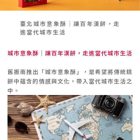
會員禮遇
線上購物
會員禮遇
企業客製
人才招募
臺北城市意象酥｜讓百年漢餅，走
進當代城市生活
© 2026 JIU ZHEN NAN.CO All rights reserved
城市意象酥｜讓百年漢餅，走進當代城市生活
Site by 很好設計 Goods Design
舊振南推出「城市意象酥」，是希望將傳統糕
餅中蘊含的情感與文化，帶入當代城市生活之
中。