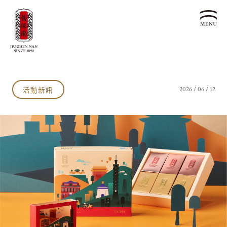
關於我們
認識漢餅文化
活動新訊
2026 / 06 / 12
品牌故事
漢餅文化體驗館
文化生活誌
歷史沿革
產品服務
漢餅文化館
24節氣文化
預約品鑑
產品介紹
文化體驗
漢餅文化
企業永續
喜餅預約
企業客製贈禮區
最新消息
企業永續發展 ESG
聯絡我們
永續新聞集
全台據點
利害關係人
客服中心