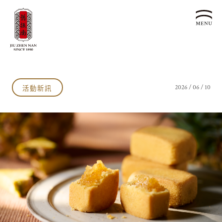
關於我們
認識漢餅文化
活動新訊
2026 / 06 / 10
品牌故事
漢餅文化體驗館
文化生活誌
歷史沿革
產品服務
漢餅文化館
24節氣文化
預約品鑑
產品介紹
文化體驗
漢餅文化
企業永續
喜餅預約
企業客製贈禮區
最新消息
企業永續發展 ESG
聯絡我們
永續新聞集
全台據點
利害關係人
客服中心