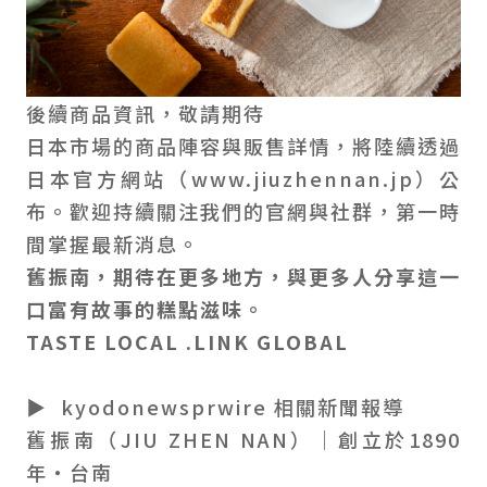
後續商品資訊，敬請期待
日本市場的商品陣容與販售詳情，將陸續透過
日本官方網站（www.jiuzhennan.jp）公
布。歡迎持續關注我們的官網與社群，第一時
間掌握最新消息。
舊振南，期待在更多地方，與更多人分享這一
口
富有故事的糕點
滋
味。
TASTE LOCAL .LINK GLOBAL
▶ kyodonewsprwire 相關新聞報導
舊振南（JIU ZHEN NAN）｜創立於1890
年・台南