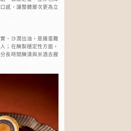
和口感，讓整體層次更為立
紮實、沙潤出油，是雞蛋難
誘人；在醃製穩定性方面，
鹽分長時間醃漬與米酒去腥