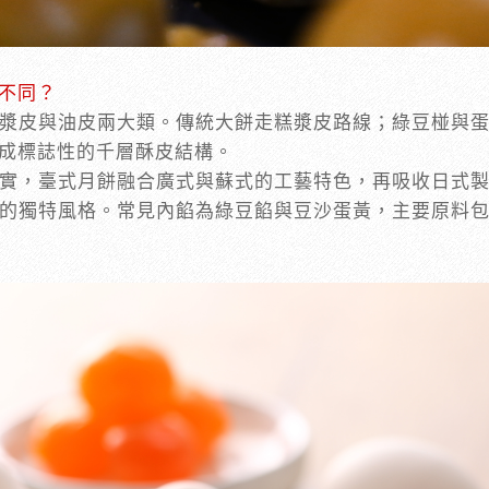
不同？
漿皮與油皮兩大類。傳統大餅走糕漿皮路線；綠豆椪與
成標誌性的千層酥皮結構。
實，臺式月餅融合廣式與蘇式的工藝特色，再吸收日式
的獨特風格。常見內餡為綠豆餡與豆沙蛋黃，主要原料