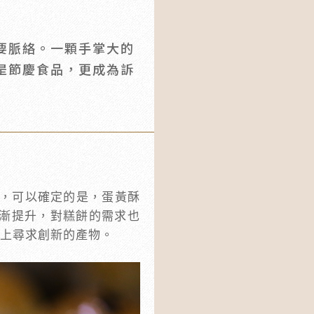
要脈絡。一顆手掌大的
是節慶食品，更成為訴
形，可以確定的是，蛋黃酥
逐漸提升，對糕餅的需求也
礎上尋求創新的產物。