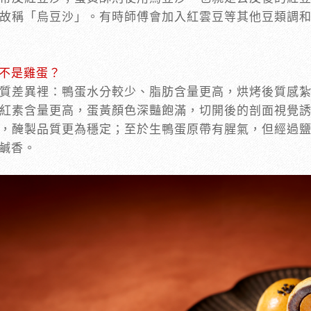
故稱「烏豆沙」。有時師傅會加入紅雲豆等其他豆類調
不是雞蛋？
質差異裡：鴨蛋水分較少、脂肪含量更高，烘烤後質感
紅素含量更高，蛋黃顏色深豔飽滿，切開後的剖面視覺
，醃製品質更為穩定；至於生鴨蛋原帶有腥氣，但經過
鹹香。