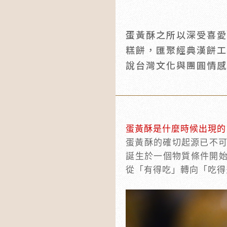
蛋黃酥之所以深受喜
糕餅，匯聚經典漢餅
說台灣文化與團圓情
蛋黃酥是什麼時候出現的
蛋黃酥的確切起源已不可
誕生於一個物質條件開始
從「有得吃」轉向「吃得