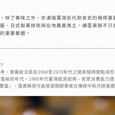
愛，除了美味之外，亦濃縮臺灣近代飲食史的幾條重
工藝、日式製菓技術與在地農產風土，讓蛋黃酥不只
感的重要載體。
？
考，普遍說法是在1960至1970年代之間某個時間點成
寬裕的年代。1960年代臺灣經濟起飛，民眾消費能力
豐富」。蛋黃酥很可能就是糕餅業者在傳統中秋月餅基