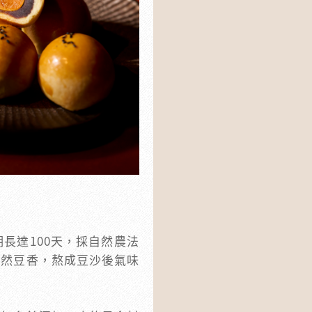
長達100天，採自然農法
天然豆香，熬成豆沙後氣味