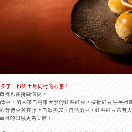
酥，多了一份與土地同行的心意！
黃酥也在持續演變。
酥中，加入來自高雄大寮的紅蜜紅豆。這批紅豆生長週期
心等待豆莢在藤上自然熟成、自然落葉。紅蜜紅豆帶有
黃酥的口感更為立體。