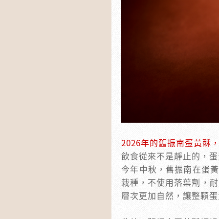
2026年的舊振南蛋黃
飲食從來不是靜止的，蛋
今年中秋，舊振南在蛋黃
栽種，不使用落葉劑，耐
層次更加自然，讓整顆蛋