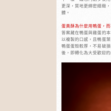
更深，質地更綿密細緻，
體。
蛋黃酥為什麼用鴨蛋，而
答案藏在鴨蛋與雞蛋的本
以複製的口感，且鴨蛋葉
鴨蛋蛋殼較厚，不易破損
後，即轉化為大受歡迎的