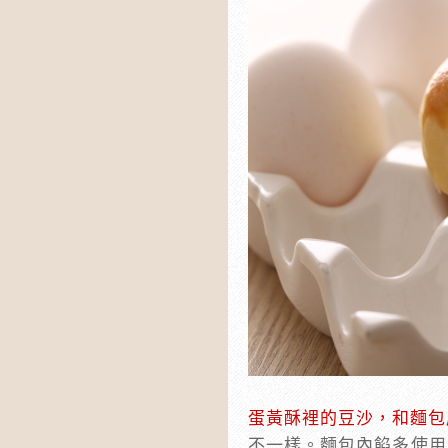
蛋黃酥裡的豆沙，和麵包
不一樣。麵包內餡多使用