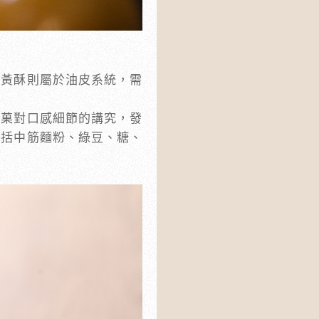
蛋黃酥則屬於油皮系統，需
製菓對口感細節的講究，發
包括中筋麵粉、綠豆、糖、