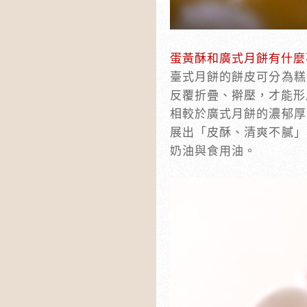
蛋黃酥和廣式月餅有什麼
臺式月餅的餅皮可分為糕
反覆折疊、擀壓，才能形
相較於廣式月餅的濃郁厚
展出「皮酥、清爽不膩」
奶油與食用油。