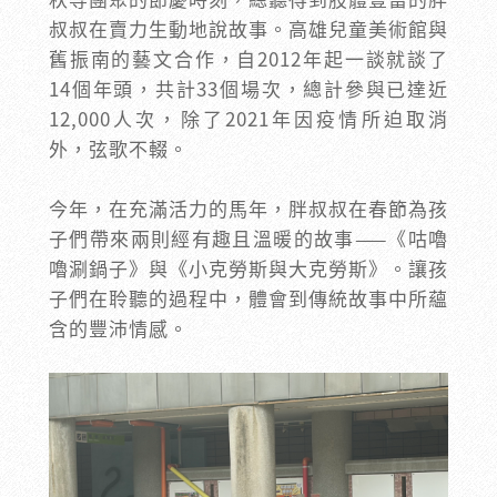
叔叔在賣力生動地說故事。高雄兒童美術館與
舊振南的藝文合作，自2012年起一談就談了
14個年頭，共計33個場次，總計參與已達近
12,000人次，除了2021年因疫情所迫取消
外，弦歌不輟。
今年，在充滿活力的馬年，胖叔叔在春節為孩
子們帶來兩則經有趣且溫暖的故事——《咕嚕
嚕涮鍋子》與《小克勞斯與大克勞斯》。讓孩
子們在聆聽的過程中，體會到傳統故事中所蘊
含的豐沛情感。