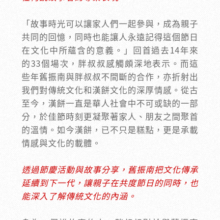
「故事時光可以讓家人們一起參與，成為親子
共同的回憶，同時也能讓人永遠記得這個節日
在文化中所蘊含的意義。」回首過去14年來
的33個場次，胖叔叔感觸頗深地表示。而這
些年舊振南與胖叔叔不間斷的合作，亦折射出
我們對傳統文化和漢餅文化的深厚情感。從古
至今，漢餅一直是華人社會中不可或缺的一部
分，於佳節時刻更凝聚著家人、朋友之間聚首
的溫情。如今漢餅，已不只是糕點，更是承載
情感與文化的載體。
透過節慶活動與故事分享，舊振南把文化傳承
延續到下一代，讓親子在共度節日的同時，也
能深入了解傳統文化的內涵。