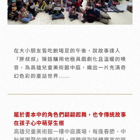
會員禮遇
線上購物
會員禮遇
企業客製
人才招募
在大小朋友皆吃飽喝足的午後，說故事達人
© 2026 JIU ZHEN NAN.CO All rights reserved
「胖叔叔」陳鉻驤用他極具戲劇化且溫暖的嗓
Site by 很好設計 Goods Design
音，為高雄兒童美術館中庭，織出一片充滿奇
幻色彩的童話世界......
屬於書本中的角色們翩翩起舞，也令傳統故事
在孩子心中萌芽生根
高雄兒童美術館一樓中庭廣場，每逢春節、中
秋等團聚的節慶時刻，總聽得到肢體豐富的胖