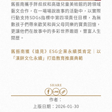
舊振南攜手胖叔叔和高雄兒童美術館的跨領域
藝文合作，在一場場說故事的活動中，以實際
行動支持SDGs指標中第四項責任目標，為無
數孩子們帶來歡笑和與父母同樂的寶貴回憶，
更讓他們在故事中的多彩世界遨遊，豐富人生
閱歷。
舊振南獲《遠見》ESG企業永續獎肯定｜以
「漢餅文化永續」打造教育推廣典範
SHARE
作者：
上版日期：
2026-01-30