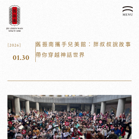
關於我們
舊振南攜手兒美館：胖叔叔說故事
[2026]
認識漢餅文化
帶你穿越神話世界
01.30
品牌故事
漢餅文化體驗館
文化生活誌
歷史沿革
產品服務
漢餅文化館
24節氣文化
預約品鑑
產品介紹
文化體驗
漢餅文化
企業永續
喜餅預約
企業客製贈禮區
最新消息
企業永續發展 ESG
聯絡我們
永續新聞集
全台據點
利害關係人
客服中心