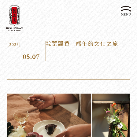
關於我們
粽葉飄香—端午的文化之旅
[2026]
認識漢餅文化
05.07
品牌故事
漢餅文化體驗館
文化生活誌
歷史沿革
產品服務
漢餅文化館
24節氣文化
預約品鑑
產品介紹
文化體驗
漢餅文化
企業永續
喜餅預約
企業客製贈禮區
最新消息
企業永續發展 ESG
聯絡我們
永續新聞集
全台據點
利害關係人
客服中心