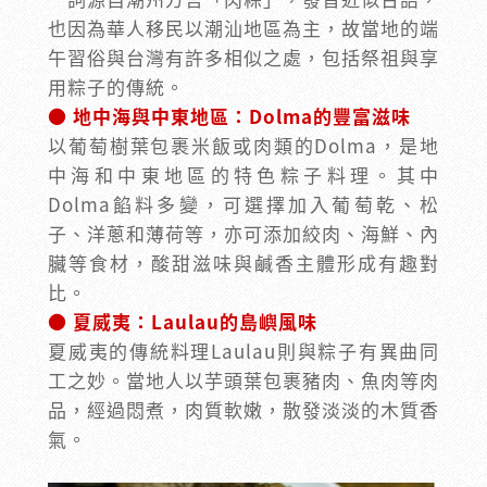
也因為華人移民以潮汕地區為主，故當地的端
午習俗與台灣有許多相似之處，包括祭祖與享
用粽子的傳統。
● 地中海與中東地區：Dolma的豐富滋味
以葡萄樹葉包裹米飯或肉類的Dolma，是地
中海和中東地區的特色粽子料理。其中
Dolma餡料多變，可選擇加入葡萄乾、松
子、洋蔥和薄荷等，亦可添加絞肉、海鮮、內
臟等食材，酸甜滋味與鹹香主體形成有趣對
比。
● 夏威夷：Laulau的島嶼風味
夏威夷的傳統料理Laulau則與粽子有異曲同
工之妙。當地人以芋頭葉包裹豬肉、魚肉等肉
品，經過悶煮，肉質軟嫩，散發淡淡的木質香
氣。