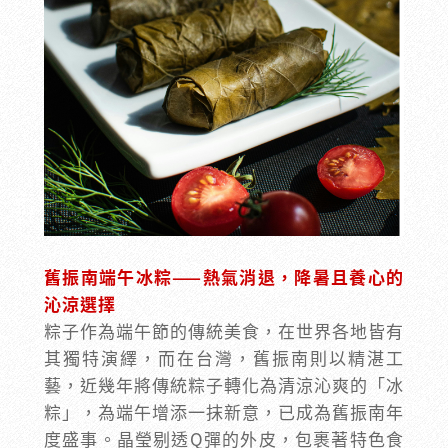
舊振南端午冰粽——熱氣消退，降暑且養心的
沁涼選擇
粽子作為端午節的傳統美食，在世界各地皆有
其獨特演繹，而在台灣，舊振南則以精湛工
藝，近幾年將傳統粽子轉化為清涼沁爽的「冰
粽」，為端午增添一抹新意，已成為舊振南年
度盛事。晶瑩剔透Q彈的外皮，包裹著特色食