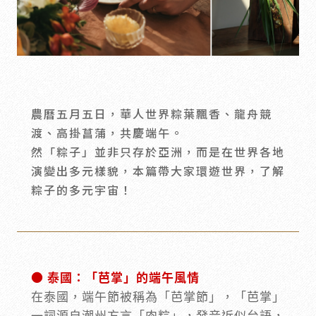
會員禮遇
線上購物
會員禮遇
企業客製
人才招募
農曆五月五日，華人世界粽葉飄香、龍舟競
© 2026 JIU ZHEN NAN.CO All rights reserved
渡、高掛菖蒲，共慶端午。
Site by 很好設計 Goods Design
然「粽子」並非只存於亞洲，而是在世界各地
演變出多元樣貌，本篇帶大家環遊世界，了解
粽子的多元宇宙！
● 泰國：「芭掌」的端午風情
在泰國，端午節被稱為「芭掌節」，「芭掌」
一詞源自潮州方言「肉粽」，發音近似台語，