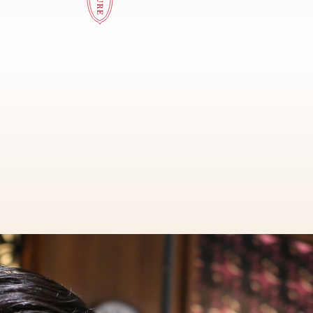
以五感走進文化。
手作與抓周儀式，
館內融合展覽、
傳遞禮俗文化。
以漢餅為媒，